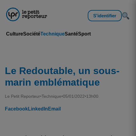
S'identifier
Culture
Société
Technique
Santé
Sport
Le Redoutable, un sous-
marin emblématique
Le Petit Reporteur
•
Technique
•
05/01/2022
•
13h00
Facebook
LinkedIn
Email