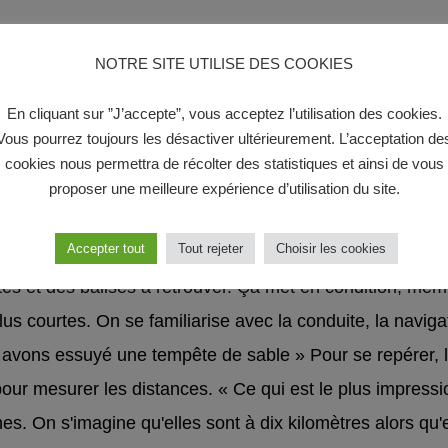
NOTRE SITE UTILISE DES COOKIES
venture
En cliquant sur ”J’accepte”, vous acceptez l’utilisation des cookies.
 consacrée au stickage du véhicule. « Auparavant nous 
Vous pourrez toujours les désactiver ultérieurement. L’acceptation de
» Elles ont ensuite procédé à la prise en main officielle d
cookies nous permettra de récolter des statistiques et ainsi de vous
proposer une meilleure expérience d’utilisation du site.
fing général avec tous les autres équipages.
Accepter tout
Tout rejeter
Choisir les cookies
4h qu'a eu lieu le
prologue
. « C'était une mini-journée 
tes et des balises à retrouver. Ça met en condition, même
us courtes. On se familiarise avec la conduite, la navigat
 avons essuyé une tempête de sable » Pour se repérer, l
ur mesurer les distances. « Ce qui est le plus impressio
s. On s'imagine qu'elles sont à dix kilomètres alors qu'