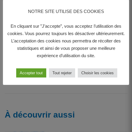
Pour la soirée, en plus du jeu « Les Animascottes »,
NOTRE SITE UTILISE DES COOKIES
Flavien Jacquet
a proposé « La Quête des
héros ». Il s'agit d'un
jeu de stratégie et de
En cliquant sur ”J’accepte”, vous acceptez l’utilisation des
cookies. Vous pourrez toujours les désactiver ultérieurement.
coopération
qui emprunte son univers à différentes
L’acceptation des cookies nous permettra de récolter des
mythologies. La soirée a été l'occasion pour le
statistiques et ainsi de vous proposer une meilleure
créateur de présenter ses
jeux de société
, primés
expérience d’utilisation du site.
au
concours Lépine
, et au public de les découvrir.
Accepter tout
Tout rejeter
Choisir les cookies
À découvrir aussi