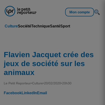
Mon compte
Culture
Société
Technique
Santé
Sport
Flavien Jacquet crée des
jeux de société sur les
animaux
Le Petit Reporteur
•
Culture
•
20/02/2020
•
20h30
Facebook
LinkedIn
Email