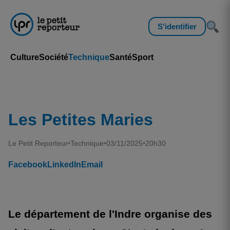
S'identifier
Culture
Société
Technique
Santé
Sport
Les Petites Maries
Le Petit Reporteur
•
Technique
•
03/11/2025
•
20h30
Facebook
LinkedIn
Email
Le département de l'Indre organise des