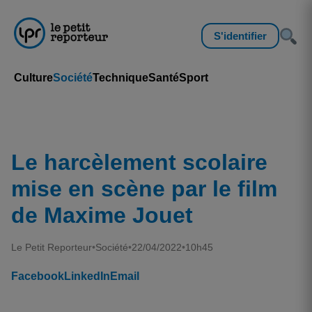
S'identifier
Culture
Société
Technique
Santé
Sport
Le harcèlement scolaire
mise en scène par le film
de Maxime Jouet
Le Petit Reporteur
•
Société
•
22/04/2022
•
10h45
Facebook
LinkedIn
Email