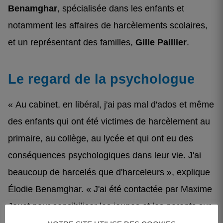
Benamghar
, spécialisée dans les enfants et
notamment les affaires de harcèlements scolaires,
et un représentant des familles,
Gille Paillier
.
Le regard de la psychologue
« Au cabinet, en libéral, j'ai pas mal d'ados et même
des enfants qui ont été victimes de harcèlement au
primaire, au collège, au lycée et qui ont eu des
conséquences psychologiques dans leur vie. J'ai
beaucoup de harcelés que d'harceleurs », explique
Élodie Benamghar. « J'ai été contactée par Maxime
Jouet pour sensibiliser les jeunes et les parents sur