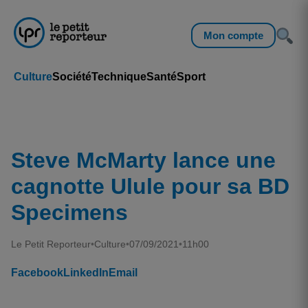
Mon compte
Culture
Société
Technique
Santé
Sport
Steve McMarty lance une
cagnotte Ulule pour sa BD
Specimens
Le Petit Reporteur
•
Culture
•
07/09/2021
•
11h00
Facebook
LinkedIn
Email