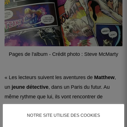
Pages de l'album - Crédit photo : Steve McMarty
« Les lecteurs suivent les aventures de
Matthew
,
un
jeune détective
, dans un Paris du futur. Au
même rythme que lui, ils vont rencontrer de
nouveaux super-héros, qui œuvrent à garantir
NOTRE SITE UTILISE DES COOKIES
l’équilibre dans l’univers. Il est suivi par un
personnage qui semble vouloir le guider sur les pas