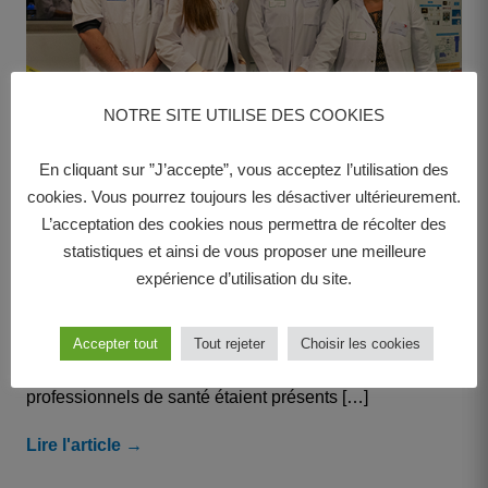
NOTRE SITE UTILISE DES COOKIES
En cliquant sur ”J’accepte”, vous acceptez l’utilisation des
Santé • 21 octobre 2021
cookies. Vous pourrez toujours les désactiver ultérieurement.
L’acceptation des cookies nous permettra de récolter des
Rendez-vous à la 4e nuit des
statistiques et ainsi de vous proposer une meilleure
chercheurs à Poitiers
expérience d’utilisation du site.
Le mercredi 06 octobre s’est tenue la 4e Nuit des
Accepter tout
Tout rejeter
Choisir les cookies
Chercheurs au CHU de Poitiers. De nombreux
professionnels de santé étaient présents […]
Lire l'article →