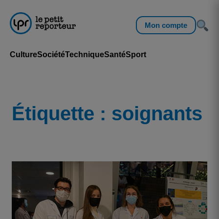
Mon compte
Culture
Société
Technique
Santé
Sport
Étiquette :
soignants