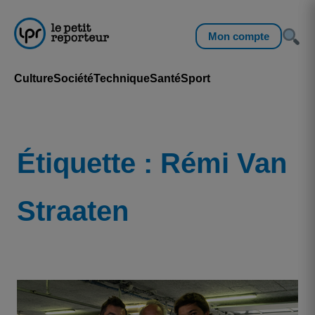
Mon compte
Culture
Société
Technique
Santé
Sport
Étiquette :
Rémi Van
Straaten