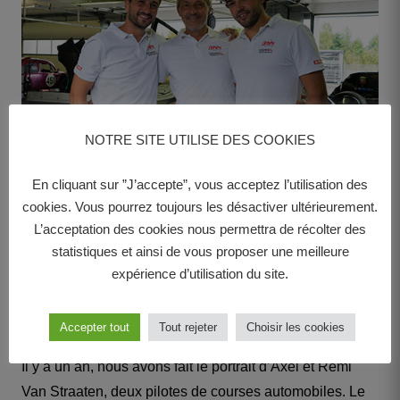
NOTRE SITE UTILISE DES COOKIES
En cliquant sur ”J’accepte”, vous acceptez l’utilisation des
cookies. Vous pourrez toujours les désactiver ultérieurement.
Sport • 8 novembre 2021
L’acceptation des cookies nous permettra de récolter des
statistiques et ainsi de vous proposer une meilleure
En piste avec Axel, Rémi et
expérience d’utilisation du site.
Didier Van Straaten du Team
Orhes Racing
Accepter tout
Tout rejeter
Choisir les cookies
Il y a un an, nous avons fait le portrait d’Axel et Rémi
Van Straaten, deux pilotes de courses automobiles. Le