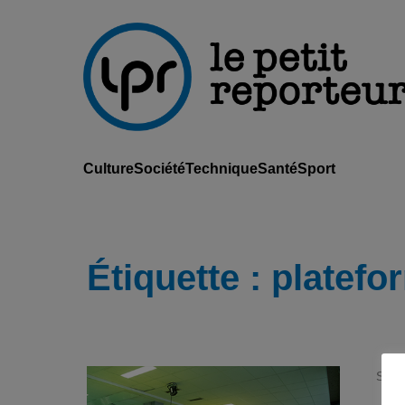
Culture
Société
Technique
Santé
Sport
Étiquette :
platefo
Sant