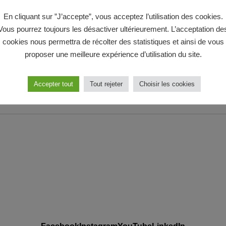
 la découverte des urgence
En cliquant sur ”J’accepte”, vous acceptez l’utilisation des cookies.
Vous pourrez toujours les désactiver ultérieurement. L’acceptation de
ment se déroule la prise en charge des urgences du CHU
cookies nous permettra de récolter des statistiques et ainsi de vous
rteur est allé […]
proposer une meilleure expérience d’utilisation du site.
 l'article →
Accepter tout
Tout rejeter
Choisir les cookies