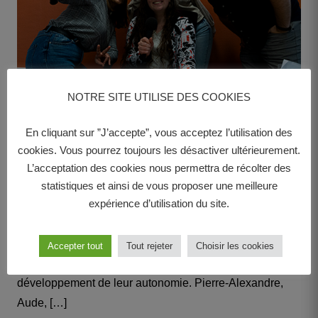
NOTRE SITE UTILISE DES COOKIES
Société • 3 janvier 2022
En cliquant sur ”J’accepte”, vous acceptez l’utilisation des
cookies. Vous pourrez toujours les désactiver ultérieurement.
Bienvenue à la Cité de la
L’acceptation des cookies nous permettra de récolter des
Jeunesse et des Métiers de
statistiques et ainsi de vous proposer une meilleure
expérience d’utilisation du site.
Bressuire
L’Agglo 2B souhaitait un lieu dédié aux 11-30 ans, un
Accepter tout
Tout rejeter
Choisir les cookies
espace d’accueil, d’information, d’implication et de
développement de leur autonomie. Pierre-Alexandre,
Aude, […]