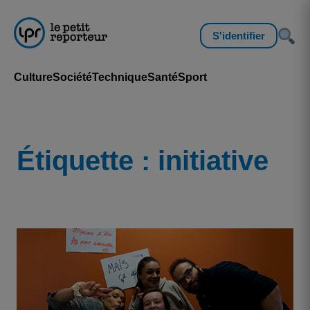
S'identifier
Culture
Société
Technique
Santé
Sport
Étiquette :
initiative