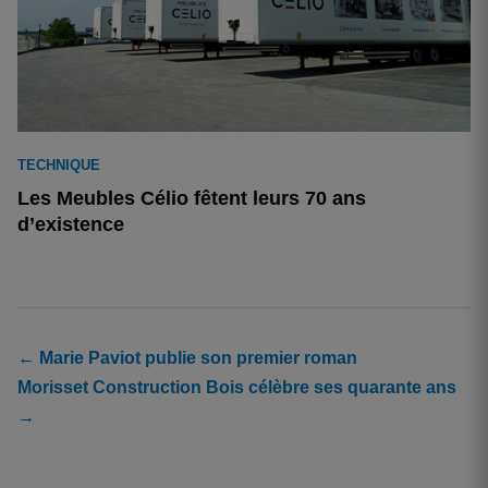
TECHNIQUE
Les Meubles Célio fêtent leurs 70 ans
d’existence
← Marie Paviot publie son premier roman
Morisset Construction Bois célèbre ses quarante ans​​
→