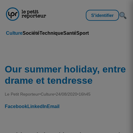
S'identifier
Culture
Société
Technique
Santé
Sport
Our summer holiday, entre
drame et tendresse
Le Petit Reporteur
•
Culture
•
24/08/2020
•
16h45
Facebook
LinkedIn
Email