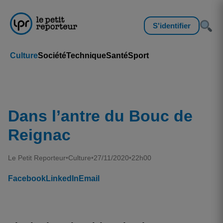
S'identifier
Culture
Société
Technique
Santé
Sport
Dans l’antre du Bouc de
Reignac
Le Petit Reporteur
•
Culture
•
27/11/2020
•
22h00
Facebook
LinkedIn
Email