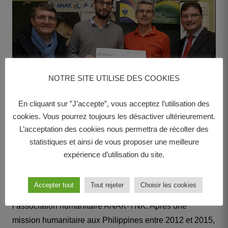
NOTRE SITE UTILISE DES COOKIES
En cliquant sur ”J’accepte”, vous acceptez l’utilisation des
cookies. Vous pourrez toujours les désactiver ultérieurement.
Société • 27 novembre 2018
L’acceptation des cookies nous permettra de récolter des
statistiques et ainsi de vous proposer une meilleure
Une mission humanitaire qui
expérience d’utilisation du site.
a changé sa vie
Accepter tout
Tout rejeter
Choisir les cookies
Charles Antoine Maurice est bénévole au sein de
l’association humanitaire ANAK-TNK. Après une
mission humanitaire aux Philippines entre 2012 et 2015,