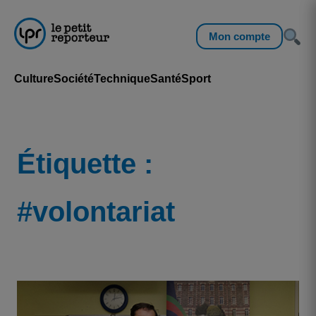
Mon compte
Culture
Société
Technique
Santé
Sport
Étiquette :
#volontariat