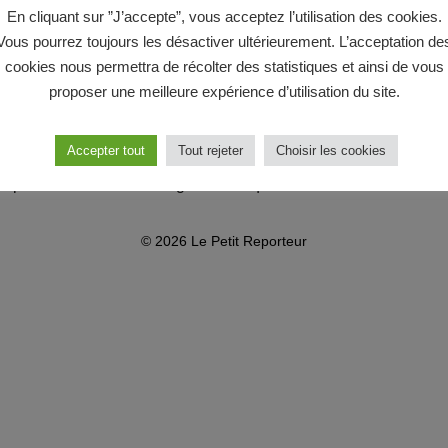
En cliquant sur ”J’accepte”, vous acceptez l’utilisation des cookies.
Vous pourrez toujours les désactiver ultérieurement. L’acceptation de
cookies nous permettra de récolter des statistiques et ainsi de vous
proposer une meilleure expérience d’utilisation du site.
Facebook
Instagram
YouTube
LinkedIn
Accepter tout
Tout rejeter
Choisir les cookies
ropos
Contact
Mentions légales
Politique de confidentialité
CGU
© 2026 Le Petit Reporteur